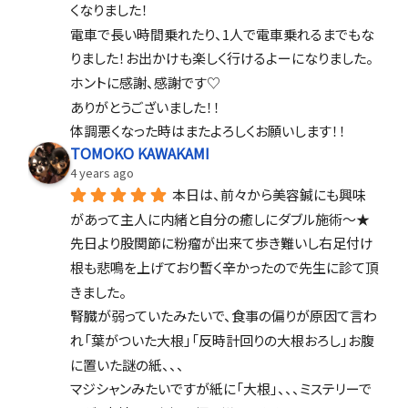
くなりました！
電車で長い時間乗れたり、1人で電車乗れるまでもな
りました！お出かけも楽しく行けるよーになりました。
ホントに感謝、感謝です♡
ありがとうございました！！
体調悪くなった時はまたよろしくお願いします！！
TOMOKO KAWAKAMI
4 years ago
本日は、前々から美容鍼にも興味
があって主人に内緒と自分の癒しにダブル施術〜★
先日より股関節に粉瘤が出来て歩き難いし右足付け
根も悲鳴を上げており暫く辛かったので先生に診て頂
きました。
腎臓が弱っていたみたいで、食事の偏りが原因て言わ
れ「葉がついた大根」「反時計回りの大根おろし」お腹
に置いた謎の紙、、、
マジシャンみたいですが紙に「大根」、、、ミステリーで