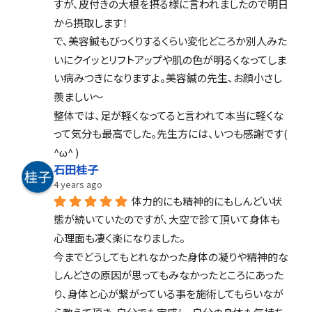
すが、皮付きの大根を摂る様に言われましたので明日
から摂取します！
で、美容鍼もびっくりするくらい変化どころか別人みた
いにクイッとリフトアップや肌の色が明るくなってしま
い病みつきになりますよ。美容鍼の先生、お顔小さし
羨ましい〜
整体では、足が軽くなってると言われて本当に軽くな
って気分も最高でした。先生方には、いつも感謝です( 
^ω^ )
石田桂子
4 years ago
体力的にも精神的にもしんどい状
態が続いていたのですが、大空で診て頂いて身体も
心理面も凄く楽になりました。
今までどうしてもとれなかった身体の凝りや精神的な
しんどさの原因が思ってもみなかったところにあった
り、身体と心が繋がっている事を施術してもらいなが