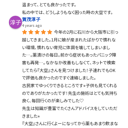
温まって、とても良かったです。
私の中では、どうしようもなく困った時の大空です。
賀茂淳子
4 years ago
今年の2月に石川から大阪市に引っ
越してきました。1月に娘が産まれたばかりで慣れな
い環境、慣れない育児に体調を壊してしまいまし
た…。薬漬けの毎日。前から症状もあったパニック障
害も再発…。なかなか改善もしなくて、ネットで検索
してたら『大空』さんを見つけました！子連れでもOK
で評価も良かったのですぐ連絡しました。
古民家でゆっくりできるところです⭐︎子供も見てくれる
のでありがたかったです！先生の施術はとても気持ち
良く、毎回行くのが楽しみでした♡
先生は知識が豊富でたくさんアドバイスをしていただ
きました⭐︎
『大空』さんに行くよーになってから薬もあまり飲まな