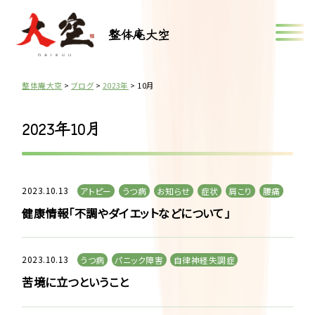
整体庵大空
整体庵大空
>
ブログ
>
2023年
>
10月
2023年10月
2023.10.13
アトピー
うつ病
お知らせ
症状
肩こり
腰痛
健康情報「不調やダイエットなどについて」
2023.10.13
うつ病
パニック障害
自律神経失調症
苦境に立つということ