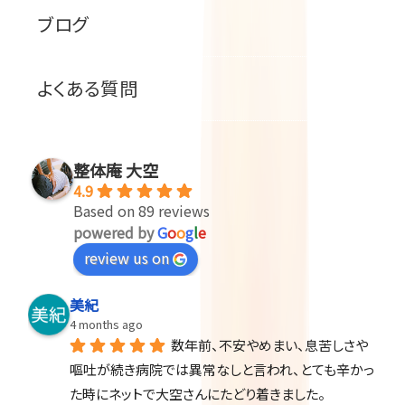
ブログ
よくある質問
整体庵 大空
4.9
Based on 89 reviews
powered by
G
o
o
g
l
e
review us on
美紀
4 months ago
数年前、不安やめまい、息苦しさや
嘔吐が続き病院では異常なしと言われ、とても辛かっ
た時にネットで大空さんにたどり着きました。