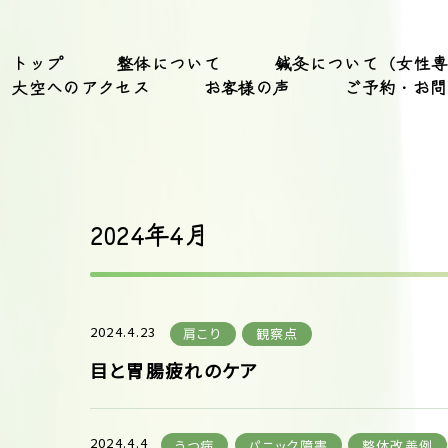
トップ
整体について
鍼灸について（女性
大空へのアクセス
お客様の声
ご予約・お問
2024年4月
2024.4.23
肩こり
観察点
目と胃腸疲れのケア
2024.4.4
うつ病
パニック障害
整体改善例