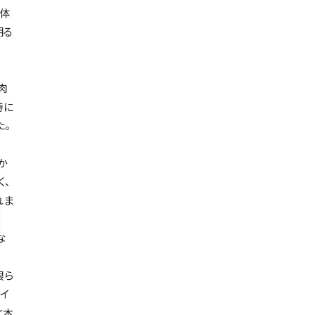
身体
明る
肉
時に
た。
か
く、
れま
な
限ら
イ
と本