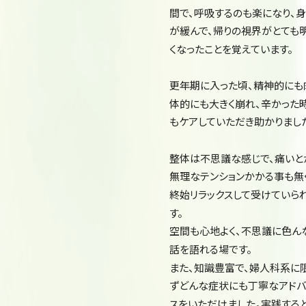
間で、呼吸するのも楽になり、
が緩んで、帰りの視界がとても
くなったことを覚えています。
更年期に入った頃、精神的にも
体的にも大きく崩れ、辛かった
もケアしていただき助かりまし
整体は不思議な感じで、痛いと
無理なテンションかかる事も無
終始リラックスして受けていら
す。
空間も心地よく、不思議に色ん
話を語れる場です。
また、知識豊富で、婦人科系に
ずどんな症状にも丁寧なアドバ
スをいただけました。実践する