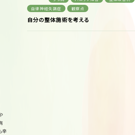
自律神経失調症
観察点
自分の整体施術を考える
や
病
も辛