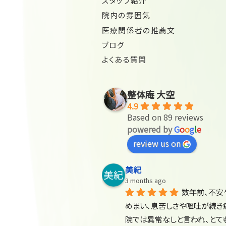
スタッフ紹介
院内の雰囲気
医療関係者の推薦文
ブログ
よくある質問
整体庵 大空
4.9
Based on 89 reviews
powered by
G
o
o
g
l
e
review us on
美紀
3 months ago
数年前、不安
めまい、息苦しさや嘔吐が続き
院では異常なしと言われ、とて