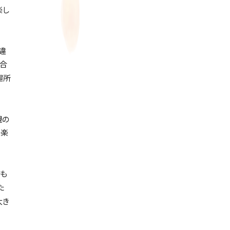
楽し
違
き合
場所
親の
つ楽
も
た
大き