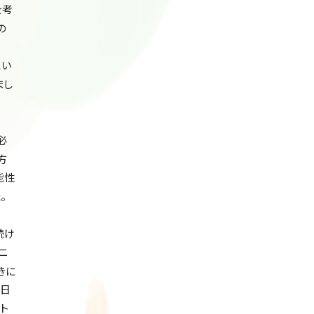
を考
の
思い
まし
必
方
能性
。
続け
ニ
きに
先日
ト