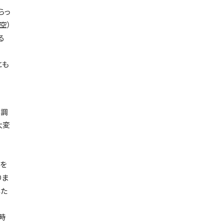
らっ
空）
る
とも
不調
大変
を
りま
した
時