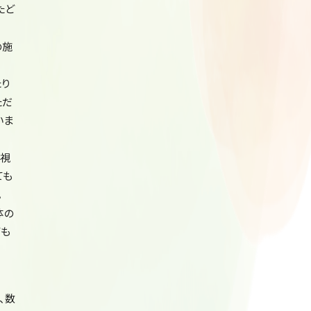
たど
の施
り
ただ
いま
た視
ても
。
体の
ても
、数