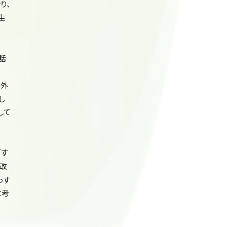
り、
生
話
形外
し
して
「す
改
っす
に考