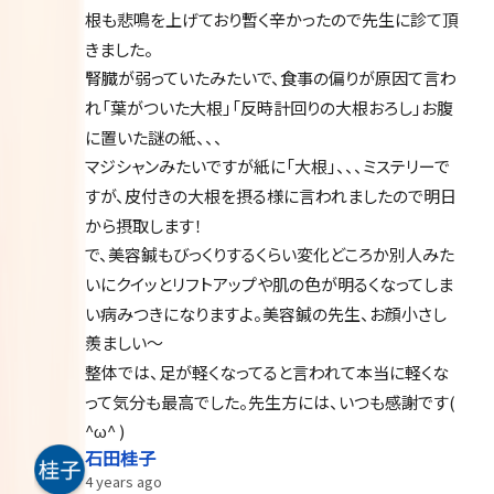
根も悲鳴を上げており暫く辛かったので先生に診て頂
きました。
腎臓が弱っていたみたいで、食事の偏りが原因て言わ
れ「葉がついた大根」「反時計回りの大根おろし」お腹
に置いた謎の紙、、、
マジシャンみたいですが紙に「大根」、、、ミステリーで
すが、皮付きの大根を摂る様に言われましたので明日
から摂取します！
で、美容鍼もびっくりするくらい変化どころか別人みた
いにクイッとリフトアップや肌の色が明るくなってしま
い病みつきになりますよ。美容鍼の先生、お顔小さし
羨ましい〜
整体では、足が軽くなってると言われて本当に軽くな
って気分も最高でした。先生方には、いつも感謝です( 
^ω^ )
石田桂子
4 years ago