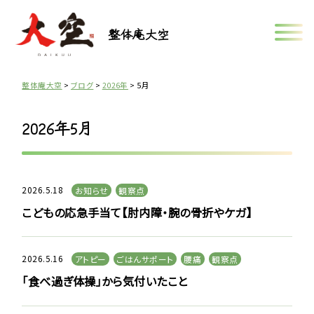
整体庵大空
整体庵大空
>
ブログ
>
2026年
>
5月
2026年5月
2026.5.18
お知らせ
観察点
こどもの応急手当て【肘内障・腕の骨折やケガ】
2026.5.16
アトピー
ごはんサポート
腰痛
観察点
「食べ過ぎ体操」から気付いたこと