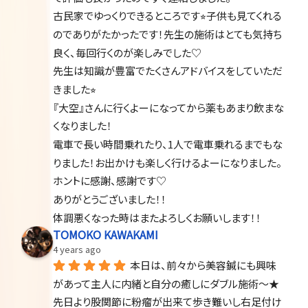
古民家でゆっくりできるところです⭐︎子供も見てくれる
のでありがたかったです！先生の施術はとても気持ち
良く、毎回行くのが楽しみでした♡
先生は知識が豊富でたくさんアドバイスをしていただ
きました⭐︎
『大空』さんに行くよーになってから薬もあまり飲まな
くなりました！
電車で長い時間乗れたり、1人で電車乗れるまでもな
りました！お出かけも楽しく行けるよーになりました。
ホントに感謝、感謝です♡
ありがとうございました！！
体調悪くなった時はまたよろしくお願いします！！
TOMOKO KAWAKAMI
4 years ago
本日は、前々から美容鍼にも興味
があって主人に内緒と自分の癒しにダブル施術〜★
先日より股関節に粉瘤が出来て歩き難いし右足付け