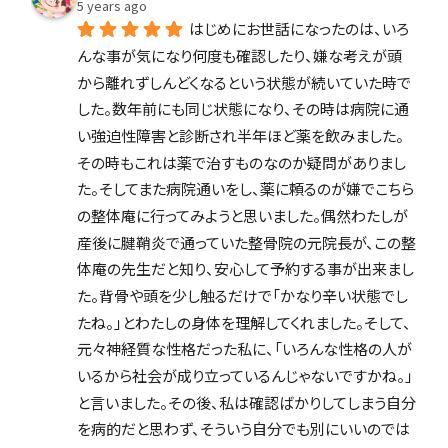
5 years ago
はじめにお世話になったのは、いろ
んな事が気になり何度も確認したり、嫌な考えが頭
から離れずしんどくなるという状態が続いていた時で
した。数年前にも同じ状態になり、その時は病院に通
い強迫性障害と診断され半年ほど薬を飲みました。
その時もこれは薬で治すものなのか疑問がありまし
た。そしてまた病院通いをし、薬に頼るのが嫌でこちら
の整体庵に行ってみようと思いました。偶然わたしが
産後に腱鞘炎で通っていた整骨院の元院長が、この整
体庵の先生だと知り、安心して予約する事が出来まし
た。背骨や頭を少し触るだけで「かなり辛い状態でし
たね。」とわたしの身体を理解してくれました。そして、
元々神経質な性格だった私に、「いろんな性格の人が
いるから社会が成り立っているんじゃないですかね。」
と言いました。その後、私は確認ばかりしてしまう自分
を病的だと思わず、そういう自分でも別にいいのでは