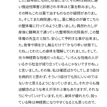
した。数年前にも同じ状態になり、その時は病院に通
い強迫性障害と診断され半年ほど薬を飲みました。
その時もこれは薬で治すものなのか疑問がありまし
た。そしてまた病院通いをし、薬に頼るのが嫌でこちら
の整体庵に行ってみようと思いました。偶然わたしが
産後に腱鞘炎で通っていた整骨院の元院長が、この整
体庵の先生だと知り、安心して予約する事が出来まし
た。背骨や頭を少し触るだけで「かなり辛い状態でし
たね。」とわたしの身体を理解してくれました。そして、
元々神経質な性格だった私に、「いろんな性格の人が
いるから社会が成り立っているんじゃないですかね。」
と言いました。その後、私は確認ばかりしてしまう自分
を病的だと思わず、そういう自分でも別にいいのでは
ないかと思えるようになっていきました。それからも強
迫観念のような考えが浮かぶ事もありますが、それな
りにやっていけています。ただ、身体が疲れたり、弱っ
ている時は神経質になりやすくなるとも思ったので、