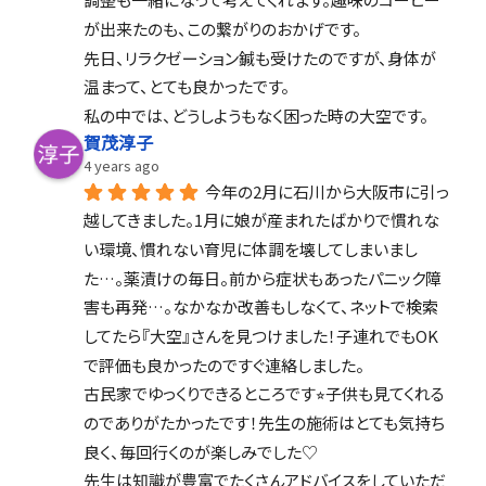
が出来たのも、この繋がりのおかげです。
先日、リラクゼーション鍼も受けたのですが、身体が
温まって、とても良かったです。
私の中では、どうしようもなく困った時の大空です。
賀茂淳子
4 years ago
今年の2月に石川から大阪市に引っ
越してきました。1月に娘が産まれたばかりで慣れな
い環境、慣れない育児に体調を壊してしまいまし
た…。薬漬けの毎日。前から症状もあったパニック障
害も再発…。なかなか改善もしなくて、ネットで検索
してたら『大空』さんを見つけました！子連れでもOK
で評価も良かったのですぐ連絡しました。
古民家でゆっくりできるところです⭐︎子供も見てくれる
のでありがたかったです！先生の施術はとても気持ち
良く、毎回行くのが楽しみでした♡
先生は知識が豊富でたくさんアドバイスをしていただ