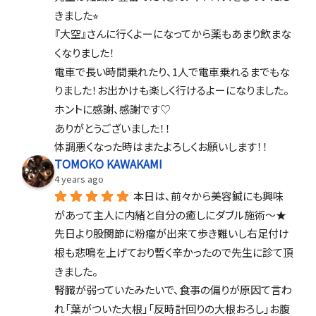
きました⭐︎
『大空』さんに行くよーになってから薬もあまり飲まな
くなりました！
電車で長い時間乗れたり、1人で電車乗れるまでもな
りました！お出かけも楽しく行けるよーになりました。
ホントに感謝、感謝です♡
ありがとうございました！！
体調悪くなった時はまたよろしくお願いします！！
TOMOKO KAWAKAMI
4 years ago
本日は、前々から美容鍼にも興味
があって主人に内緒と自分の癒しにダブル施術〜★
先日より股関節に粉瘤が出来て歩き難いし右足付け
根も悲鳴を上げており暫く辛かったので先生に診て頂
きました。
腎臓が弱っていたみたいで、食事の偏りが原因て言わ
れ「葉がついた大根」「反時計回りの大根おろし」お腹