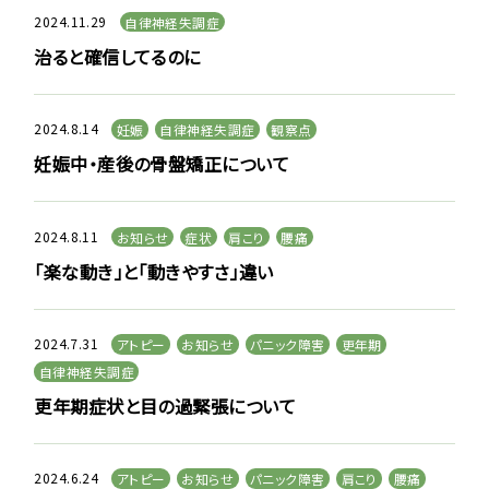
2024.11.29
自律神経失調症
治ると確信してるのに
2024.8.14
妊娠
自律神経失調症
観察点
妊娠中・産後の骨盤矯正について
2024.8.11
お知らせ
症状
肩こり
腰痛
「楽な動き」と「動きやすさ」違い
2024.7.31
アトピー
お知らせ
パニック障害
更年期
自律神経失調症
更年期症状と目の過緊張について
2024.6.24
アトピー
お知らせ
パニック障害
肩こり
腰痛