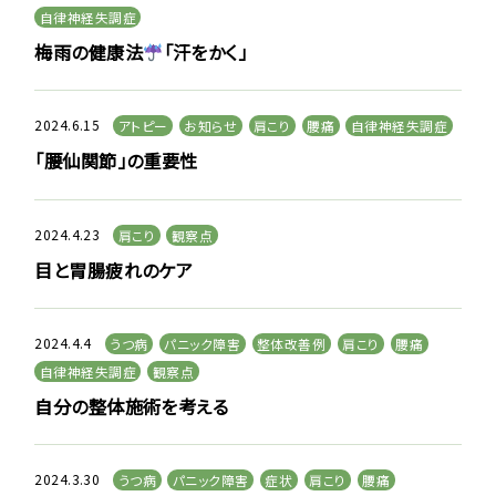
自律神経失調症
梅雨の健康法
「汗をかく」
2024.6.15
アトピー
お知らせ
肩こり
腰痛
自律神経失調症
「腰仙関節」の重要性
2024.4.23
肩こり
観察点
目と胃腸疲れのケア
2024.4.4
うつ病
パニック障害
整体改善例
肩こり
腰痛
自律神経失調症
観察点
自分の整体施術を考える
2024.3.30
うつ病
パニック障害
症状
肩こり
腰痛