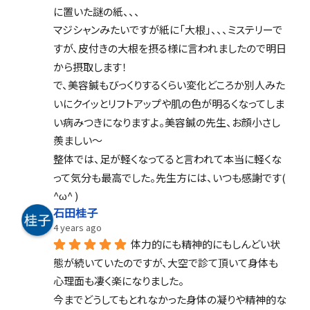
に置いた謎の紙、、、
マジシャンみたいですが紙に「大根」、、、ミステリーで
すが、皮付きの大根を摂る様に言われましたので明日
から摂取します！
で、美容鍼もびっくりするくらい変化どころか別人みた
いにクイッとリフトアップや肌の色が明るくなってしま
い病みつきになりますよ。美容鍼の先生、お顔小さし
羨ましい〜
整体では、足が軽くなってると言われて本当に軽くな
って気分も最高でした。先生方には、いつも感謝です( 
^ω^ )
石田桂子
4 years ago
体力的にも精神的にもしんどい状
態が続いていたのですが、大空で診て頂いて身体も
心理面も凄く楽になりました。
今までどうしてもとれなかった身体の凝りや精神的な