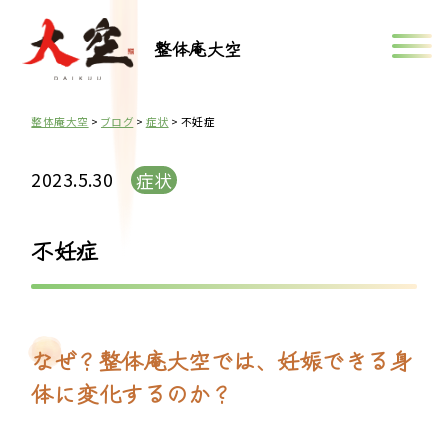
整体庵大空
整体庵大空
>
ブログ
>
症状
>
不妊症
2023.5.30
症状
不妊症
なぜ？整体庵大空では、妊娠できる身
体に変化するのか？