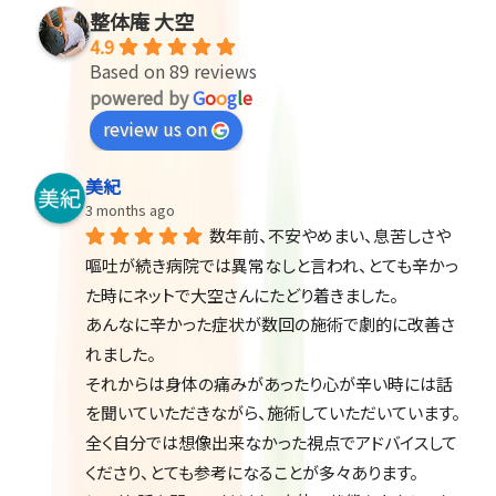
整体庵 大空
4.9
Based on 89 reviews
powered by
G
o
o
g
l
e
review us on
美紀
3 months ago
数年前、不安やめまい、息苦しさや
嘔吐が続き病院では異常なしと言われ、とても辛かっ
た時にネットで大空さんにたどり着きました。
あんなに辛かった症状が数回の施術で劇的に改善さ
れました。
それからは身体の痛みがあったり心が辛い時には話
を聞いていただきながら、施術していただいています。
全く自分では想像出来なかった視点でアドバイスして
くださり、とても参考になることが多々あります。