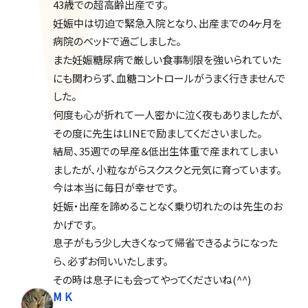
43歳での超高齢出産です。
妊娠中は切迫で緊急入院となり、出産までの4ヶ月を
病院のベッドで過ごしました。
また妊娠糖尿病で厳しい食事制限を強いられていた
にも関わらず、血糖コントロールがうまく行きませんで
した。
何度も心が折れて一人密かに泣く夜もありましたが、
その度に先生はLINEで励ましてくださいました。
結局、35週での早産＆低出生体重で産まれてしまい
ましたが、小粒ながらスクスクと元気に育っています。
今は本当に毎日が幸せです。
妊娠・出産を諦めることなく乗り切れたのは先生のお
かげです。
息子がもう少し大きくなって帰省できるようになった
ら、必ずお伺いいたします。
その時は息子にも会ってやってくださいね(^^)
M K