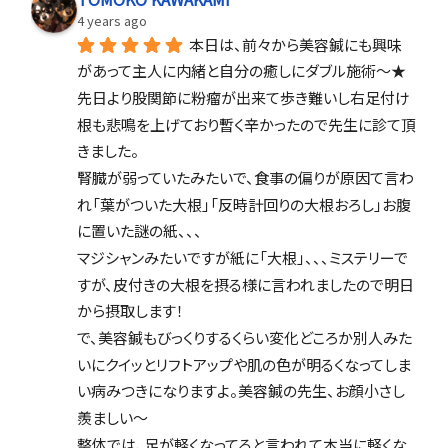
4 years ago
本日は、前々から美容鍼にも興味
があって主人に内緒と自分の癒しにダブル施術〜★
先日より股関節に粉瘤が出来て歩き難いし右足付け
根も悲鳴を上げており暫く辛かったので先生に診て頂
きました。
腎臓が弱っていたみたいで、食事の偏りが原因て言わ
れ「葉がついた大根」「反時計回りの大根おろし」お腹
に置いた謎の紙、、、
マジシャンみたいですが紙に「大根」、、、ミステリーで
すが、皮付きの大根を摂る様に言われましたので明日
から摂取します！
で、美容鍼もびっくりするくらい変化どころか別人みた
いにクイッとリフトアップや肌の色が明るくなってしま
い病みつきになりますよ。美容鍼の先生、お顔小さし
羨ましい〜
整体では、足が軽くなってると言われて本当に軽くな