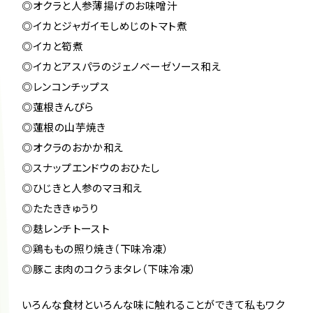
◎オクラと人参薄揚げのお味噌汁
◎イカとジャガイモしめじのトマト煮
◎イカと筍煮
◎イカとアスパラのジェノベーゼソース和え
◎レンコンチップス
◎蓮根きんぴら
◎蓮根の山芋焼き
◎オクラのおかか和え
◎スナップエンドウのおひたし
◎ひじきと人参のマヨ和え
◎たたききゅうり
◎麸レンチトースト
◎鶏ももの照り焼き（下味冷凍）
◎豚こま肉のコクうまタレ（下味冷凍）
いろんな食材といろんな味に触れることができて私もワク