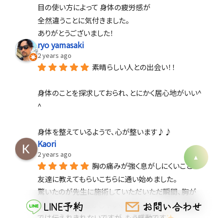
目の使い方によって 身体の疲労感が
全然違うことに気付きました。
ありがとうございました！
ryo yamasaki
2 years ago
素晴らしい人との出会い！！
身体のことを探求しておられ、とにかく居心地がいい^ 
^
身体を整えているようで、心が整います♪♪
Kaori
2 years ago
胸の痛みが強く息がしにくいことで
友達に教えてもらいこちらに通い始めました。
驚いたのが先生に施術していただいただ瞬間、胸が
熱くなった後に息がしやすくなりました！！これは言葉
LINE予約
お問い合わせ
では伝えれきれないですが、もう感動です