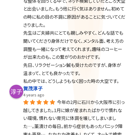
な整体を回ってる中で、ネット検索していたところ大空
と出会いました。もう他に行く気はありません。初めて
の時に私の目の不調に原因があることに気づいてくだ
さりました。
先生はご夫婦共にとても親しみやすく、どんな話でも
聞いてくださり身体だけでなく、メンタル面、考え方の
調整も一緒になって考えてくれます。趣味のコーヒー
が出来たのも、この繋がりのおかげです。
先日、リラクゼーション鍼も受けたのですが、身体が
温まって、とても良かったです。
私の中では、どうしようもなく困った時の大空です。
賀茂淳子
4 years ago
今年の2月に石川から大阪市に引っ
越してきました。1月に娘が産まれたばかりで慣れな
い環境、慣れない育児に体調を壊してしまいまし
た…。薬漬けの毎日。前から症状もあったパニック障
害も再発…。なかなか改善もしなくて、ネットで検索