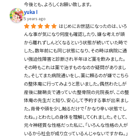
今後とも、よろしくお願い致します。
yuka I
5 years ago
はじめにお世話になったのは、いろ
んな事が気になり何度も確認したり、嫌な考えが頭
から離れずしんどくなるという状態が続いていた時で
した。数年前にも同じ状態になり、その時は病院に通
い強迫性障害と診断され半年ほど薬を飲みました。
その時もこれは薬で治すものなのか疑問がありまし
た。そしてまた病院通いをし、薬に頼るのが嫌でこちら
の整体庵に行ってみようと思いました。偶然わたしが
産後に腱鞘炎で通っていた整骨院の元院長が、この整
体庵の先生だと知り、安心して予約する事が出来まし
た。背骨や頭を少し触るだけで「かなり辛い状態でし
たね。」とわたしの身体を理解してくれました。そして、
元々神経質な性格だった私に、「いろんな性格の人が
いるから社会が成り立っているんじゃないですかね。」