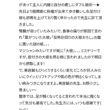
があって主人に内緒と自分の癒しにダブル施術〜★
先日より股関節に粉瘤が出来て歩き難いし右足付け
根も悲鳴を上げており暫く辛かったので先生に診て頂
きました。
腎臓が弱っていたみたいで、食事の偏りが原因て言わ
れ「葉がついた大根」「反時計回りの大根おろし」お腹
に置いた謎の紙、、、
マジシャンみたいですが紙に「大根」、、、ミステリーで
すが、皮付きの大根を摂る様に言われましたので明日
から摂取します！
で、美容鍼もびっくりするくらい変化どころか別人みた
いにクイッとリフトアップや肌の色が明るくなってしま
い病みつきになりますよ。美容鍼の先生、お顔小さし
羨ましい〜
整体では、足が軽くなってると言われて本当に軽くな
って気分も最高でした。先生方には、いつも感謝です( 
^ω^ )