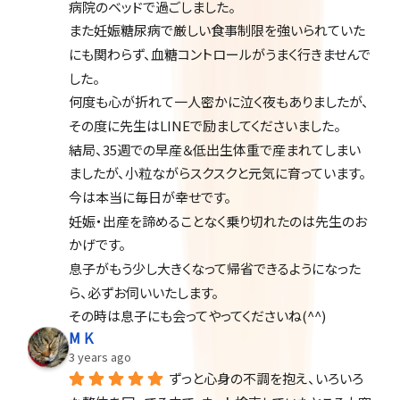
病院のベッドで過ごしました。
また妊娠糖尿病で厳しい食事制限を強いられていた
にも関わらず、血糖コントロールがうまく行きませんで
した。
何度も心が折れて一人密かに泣く夜もありましたが、
その度に先生はLINEで励ましてくださいました。
結局、35週での早産＆低出生体重で産まれてしまい
ましたが、小粒ながらスクスクと元気に育っています。
今は本当に毎日が幸せです。
妊娠・出産を諦めることなく乗り切れたのは先生のお
かげです。
息子がもう少し大きくなって帰省できるようになった
ら、必ずお伺いいたします。
その時は息子にも会ってやってくださいね(^^)
M K
3 years ago
ずっと心身の不調を抱え、いろいろ