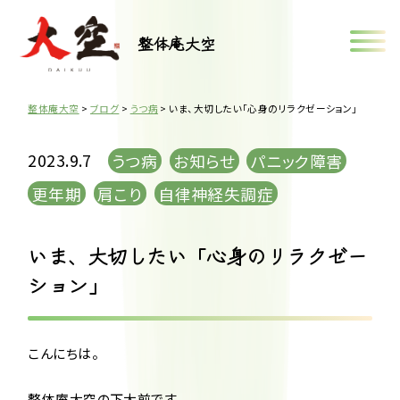
整体庵大空
整体庵大空
>
ブログ
>
うつ病
>
いま、大切したい「心身のリラクゼーション」
2023.9.7
うつ病
お知らせ
パニック障害
更年期
肩こり
自律神経失調症
いま、大切したい「心身のリラクゼー
ション」
こんにちは。
整体庵大空の下大前です。