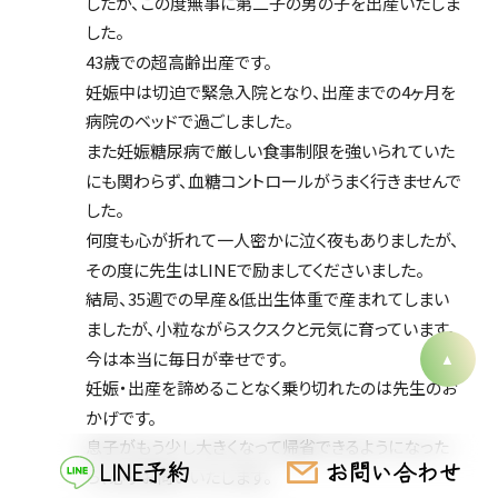
したが、この度無事に第二子の男の子を出産いたしま
した。
43歳での超高齢出産です。
妊娠中は切迫で緊急入院となり、出産までの4ヶ月を
病院のベッドで過ごしました。
また妊娠糖尿病で厳しい食事制限を強いられていた
にも関わらず、血糖コントロールがうまく行きませんで
した。
何度も心が折れて一人密かに泣く夜もありましたが、
その度に先生はLINEで励ましてくださいました。
結局、35週での早産＆低出生体重で産まれてしまい
ましたが、小粒ながらスクスクと元気に育っています。
今は本当に毎日が幸せです。
妊娠・出産を諦めることなく乗り切れたのは先生のお
かげです。
息子がもう少し大きくなって帰省できるようになった
LINE予約
お問い合わせ
ら、必ずお伺いいたします。