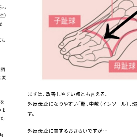
らっ
空）
る
とも
不調
大変
まずは、改善しやすい点とも言える、
を
外反母趾になりやすい「靴、中敷（インソール）、
りま
す。
した
外反母趾に関するおさらいですが…
時