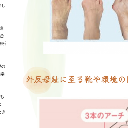
楽し
違
き合
場所
親の
つ楽
外反母趾に至る靴や環境の
も
た
大き