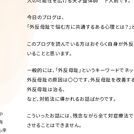
人の可能性を広げる天才整体師 下大前です。
今日のブログは、
「外反母趾で悩む方に共通するある心理とは？」
このブログを読んでいる方はおそらく自身が外
いることと思います。
一般的には、「外反母趾」というキーワードでネッ
外反母趾の原因は〇〇です、外反母趾を改善す
外反母趾は治る、
など、対処法に導かれるお話ばかりです。
や
こういったお話には、残念ながら全て対症療法
病
させることはできません。
も辛