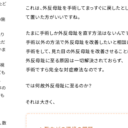
たど
これは、外反母趾を手術してまっすぐに戻したと
て置いた方がいいですね。
の施
たまに手術しか外反母趾を直す方法はないんです
り
手術以外の方法で外反母趾を改善したいと相談
ただ
いま
手術をして、見た目の外反母趾を改善させること
外反母趾に至る原因は一切解決されておらず、
た視
手術ですら完全な対症療法なのです。
ても
。
では何故外反母趾に至るのか？
体の
ても
それは大きく、
、数