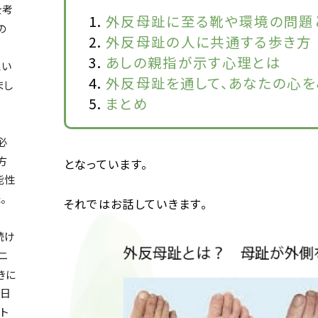
を考
外反母趾に至る靴や環境の問題
の
外反母趾の人に共通する歩き方
あしの親指が示す心理とは
思い
外反母趾を通して、あなたの心を
まし
まとめ
必
方
となっています。
能性
。
それではお話していきます。
続け
ニ
きに
先日
ト