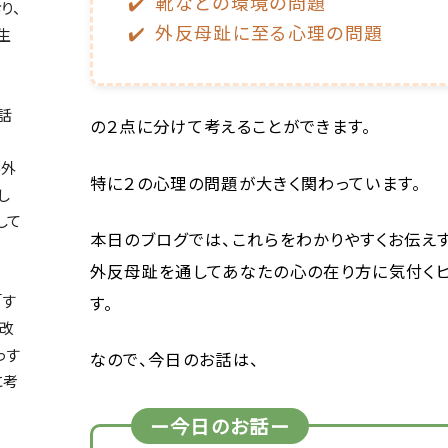
靴などの環境の問題
り、
外反母趾に至る心理の問題
生
話
の２点に分けて考えることができます。
形外
特に２の心理の問題が大きく関わっています。
し
して
本日のブログでは、これらをわかりやすくお伝えす
外反母趾を通してあなたの心の在り方に気付く
「す
す。
改
っす
なので、今日のお話は、
に考
ー今日のお話ー