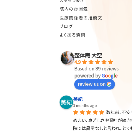
スタッフ紹介
院内の雰囲気
医療関係者の推薦文
ブログ
よくある質問
整体庵 大空
4.9
Based on 89 reviews
powered by
G
o
o
g
l
e
review us on
美紀
3 months ago
数年前、不安
めまい、息苦しさや嘔吐が続き
院では異常なしと言われ、とて