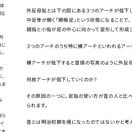
身体
外反母趾とは下の図にある３つのアーチが低下し
明る
中足骨が開く「開帳足」という状態になることで、
親指と小指が足の中心に向かって変形して形成さ
肉
時に
３つのアーチのうち特に横アーチといわれるアー
た。
横アーチが低下すると冒頭の写真のように外反母
か
く、
何故アーチが低下していくのか？
れま
その原因の一つに、足指の使い方が昔の人と比
な
られます。
限ら
昔とは明治初期を境になったのではないかと考え
イ
と本