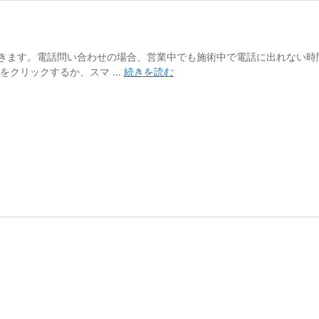
きます。電話問い合わせの場合、営業中でも施術中で電話に出れない時間
ご
をクリックするか、スマ …
続きを読む
予
約・
お
問
い
合
わ
せ