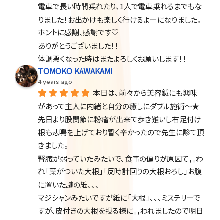
電車で長い時間乗れたり、1人で電車乗れるまでもな
りました！お出かけも楽しく行けるよーになりました。
ホントに感謝、感謝です♡
ありがとうございました！！
体調悪くなった時はまたよろしくお願いします！！
TOMOKO KAWAKAMI
4 years ago
本日は、前々から美容鍼にも興味
があって主人に内緒と自分の癒しにダブル施術〜★
先日より股関節に粉瘤が出来て歩き難いし右足付け
根も悲鳴を上げており暫く辛かったので先生に診て頂
きました。
腎臓が弱っていたみたいで、食事の偏りが原因て言わ
れ「葉がついた大根」「反時計回りの大根おろし」お腹
に置いた謎の紙、、、
マジシャンみたいですが紙に「大根」、、、ミステリーで
すが、皮付きの大根を摂る様に言われましたので明日