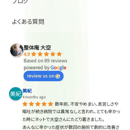
ブログ
よくある質問
整体庵 大空
4.9
Based on 89 reviews
powered by
G
o
o
g
l
e
review us on
美紀
4 months ago
数年前、不安やめまい、息苦しさや
嘔吐が続き病院では異常なしと言われ、とても辛かっ
た時にネットで大空さんにたどり着きました。
あんなに辛かった症状が数回の施術で劇的に改善さ