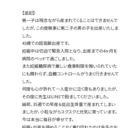
【追記】
第一子は残念ながら産まれてくることはできませんで
したが、この度無事に第二子の男の子を出産いたしま
した。
43歳での超高齢出産です。
妊娠中は切迫で緊急入院となり、出産までの4ヶ月を
病院のベッドで過ごしました。
また妊娠糖尿病で厳しい食事制限を強いられていた
にも関わらず、血糖コントロールがうまく行きませんで
した。
何度も心が折れて一人密かに泣く夜もありましたが、
その度に先生はLINEで励ましてくださいました。
結局、35週での早産＆低出生体重で産まれてしまい
ましたが、小粒ながらスクスクと元気に育っています。
今は本当に毎日が幸せです。
妊娠・出産を諦めることなく乗り切れたのは先生のお