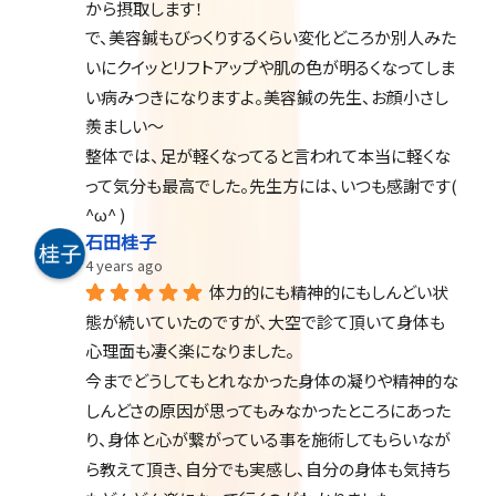
から摂取します！
で、美容鍼もびっくりするくらい変化どころか別人みた
いにクイッとリフトアップや肌の色が明るくなってしま
い病みつきになりますよ。美容鍼の先生、お顔小さし
羨ましい〜
整体では、足が軽くなってると言われて本当に軽くな
って気分も最高でした。先生方には、いつも感謝です( 
^ω^ )
石田桂子
4 years ago
体力的にも精神的にもしんどい状
態が続いていたのですが、大空で診て頂いて身体も
心理面も凄く楽になりました。
今までどうしてもとれなかった身体の凝りや精神的な
しんどさの原因が思ってもみなかったところにあった
り、身体と心が繋がっている事を施術してもらいなが
ら教えて頂き、自分でも実感し、自分の身体も気持ち