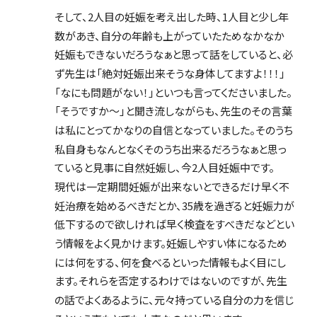
そして、2人目の妊娠を考え出した時、1人目と少し年
数があき、自分の年齢も上がっていたためなかなか
妊娠もできないだろうなぁと思って話をしていると、必
ず先生は「絶対妊娠出来そうな身体してますよ！！！」
「なにも問題がない！」といつも言ってくださいました。
「そうですか〜」と聞き流しながらも、先生のその言葉
は私にとってかなりの自信となっていました。そのうち
私自身もなんとなくそのうち出来るだろうなぁと思っ
ていると見事に自然妊娠し、今2人目妊娠中です。
現代は一定期間妊娠が出来ないとできるだけ早く不
妊治療を始めるべきだとか、35歳を過ぎると妊娠力が
低下するので欲しければ早く検査をすべきだなどとい
う情報をよく見かけます。妊娠しやすい体になるため
には何をする、何を食べるといった情報もよく目にし
ます。それらを否定するわけではないのですが、先生
の話でよくあるように、元々持っている自分の力を信じ